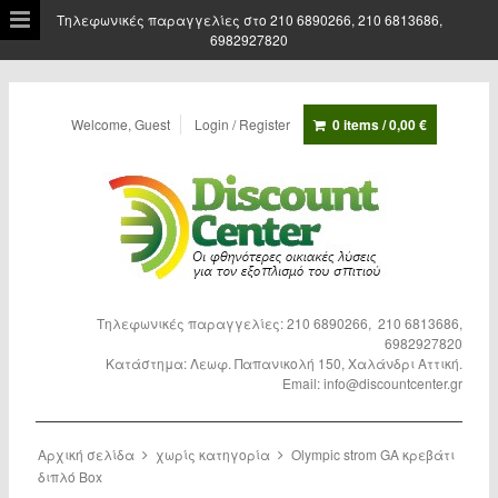
Τηλεφωνικές παραγγελίες στο 210 6890266, 210 6813686,
6982927820
Welcome, Guest
Login / Register
0 items /
0,00
€
Τηλεφωνικές παραγγελίες: 210 6890266, 210 6813686,
6982927820
Κατάστημα: Λεωφ. Παπανικολή 150, Χαλάνδρι Αττική.
Email: info@discountcenter.gr
Αρχική σελίδα
χωρίς κατηγορία
Olympic strom GA κρεβάτι
διπλό Box